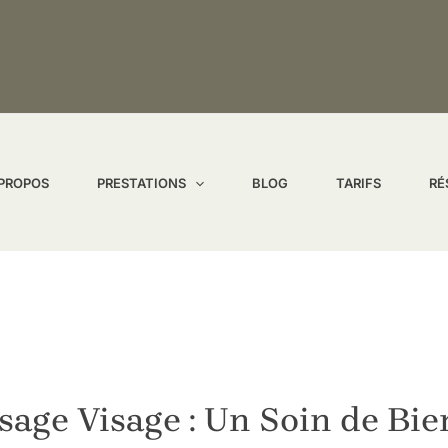
Vous souhaitez offrir ou vous faire offrir un moment de détente
Pensez à la carte cadeau
Validité: 6 mois après la date d’achat
 PROPOS
PRESTATIONS
BLOG
TARIFS
RÉ
age Visage : Un Soin de Bie