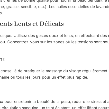
 des crèmes de bonne qualité pour nourrir la peau pendant l
, grasse, sensible, etc.). Les huiles essentielles de lavan
s.
nts Lents et Délicats
usque. Utilisez des gestes doux et lents, en effectuant de
u cou. Concentrez-vous sur les zones où les tensions sont 
nt
st conseillé de pratiquer le massage du visage régulièrement
aine ou tous les jours pour un effet plus rapide.
 pour entretenir la beauté de la peau, réduire le stress et 
circulation sanguine, un teint éclatant, un effet liftant natu