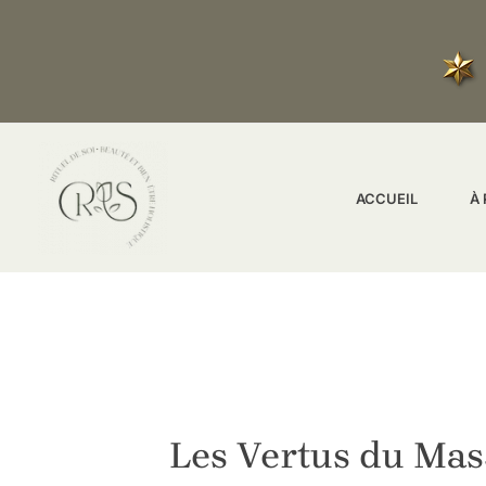
Aller
Navigation
au
des
contenu
articles
ACCUEIL
À
Les Vertus du Mass