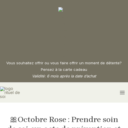
Aller
Navigation
au
des
contenu
articles
Vous souhaitez offrir ou vous faire offrir un moment de détente?
Pensez à la carte cadeau
Validité: 6 mois après la date d’achat
MA
M
🎀Octobre Rose : Prendre soin